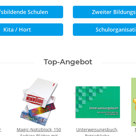
fsbildende Schulen
Zweiter Bildung
Kita / Hort
Schulorganisat
Top-Angebot
r
Magic-Notizblock, 150
Unterweisungsbuch,
lke
farbige Blätter mit
Betriebliche