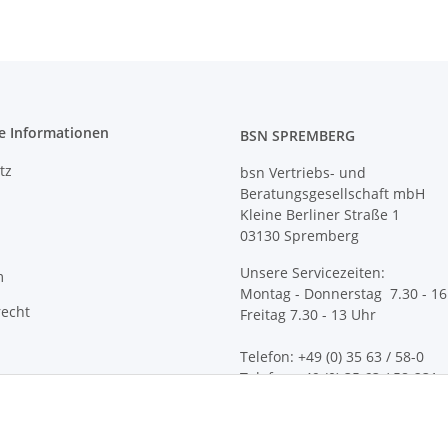
e Informationen
BSN SPREMBERG
tz
bsn Vertriebs- und
Beratungsgesellschaft mbH
Kleine Berliner Straße 1
03130 Spremberg
Unsere Servicezeiten:
m
Montag - Donnerstag 7.30 - 16
recht
Freitag 7.30 - 13 Uhr
Telefon: +49 (0) 35 63 / 58-0
Telefax: +49 (0) 35 63 / 58-231
E-Mail:
service@bsn-sprember