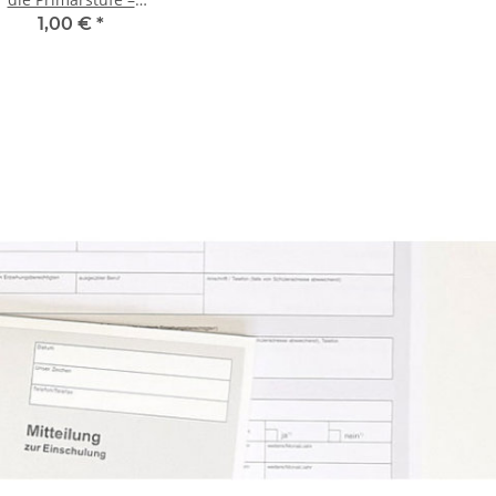
Smiley Daumen hoch
1,00 €
*
(25er Set)