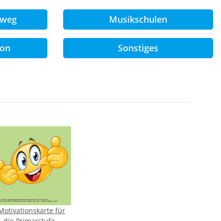
sweg
Musikschulen
ion
Sonstiges
Motivationskarte für
die Primarstufe –